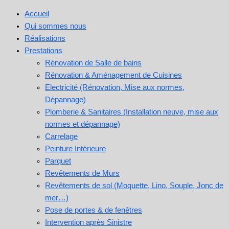
Aller
Accueil
au
Qui sommes nous
contenu
Réalisations
Prestations
Rénovation de Salle de bains
Rénovation & Aménagement de Cuisines​
Electricité (Rénovation, Mise aux normes,
Dépannage)
Plomberie & Sanitaires (Installation neuve, mise aux
normes et dépannage)
Carrelage
Peinture Intérieure
Parquet
Revêtements de Murs
Revêtements de sol (Moquette, Lino, Souple, Jonc de
mer…)
Pose de portes & de fenêtres
Intervention après Sinistre